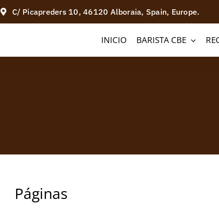
Saltar
C/ Picapreders 10, 46120 Alboraia, Spain, Europe.
al
INICIO
BARISTA CBE
RE
contenido
Páginas