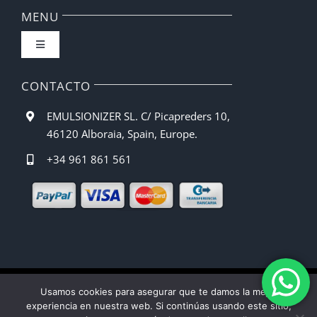
FAQ
MENU
Toggle
Política de privacidad
Navigation
Inicio
CONTACTO
Condiciones de compra
EMULSIONIZER SL. C/ Picapreders 10,
Barista CBE
46120 Alboraia, Spain, Europe.
Métodos de pago
+34 961 861 561
Recetas
Gastos de envío
Manual de Uso
Política de devoluciones y reembolsos
Quienes somos
Ley de Cookies
Usamos cookies para asegurar que te damos la mejor
experiencia en nuestra web. Si continúas usando este sitio,
Contacto