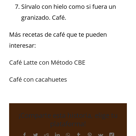
Sírvalo con hielo como si fuera un
granizado. Café.
Más recetas de café que te pueden
interesar:
Café Latte con Método CBE
Café con cacahuetes
¡Comparte esta historia, elige tu
plataforma!
Facebook
Twitter
Reddit
LinkedIn
WhatsApp
Tumblr
Pinterest
Vk
Xing