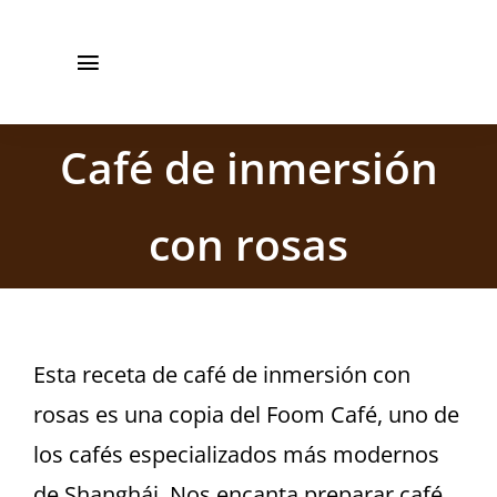
Saltar
+34 961 861
al
Toggle
561
contenido
Navigation
Inicio
Café de inmersión
Barista CBE
con rosas
Recetas
Manual de Uso
Esta receta de café de inmersión con
Quienes somos
rosas es una copia del Foom Café, uno de
Contacto
los cafés especializados más modernos
de Shanghái. Nos encanta preparar café