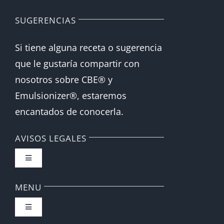
SUGERENCIAS
Si tiene alguna receta o sugerencia
que le gustaría compartir con
nosotros sobre CBE® y
Emulsionizer®, estaremos
encantados de conocerla.
AVISOS LEGALES
Toggle
Navigation
FAQ
MENU
Toggle
Política de privacidad
Navigation