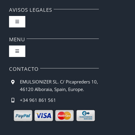
AVISOS LEGALES
Toggle
Navigation
FAQ
MENU
Toggle
Política de privacidad
Navigation
Inicio
CONTACTO
Condiciones de compra
EMULSIONIZER SL. C/ Picapreders 10,
Barista CBE
46120 Alboraia, Spain, Europe.
Métodos de pago
+34 961 861 561
Recetas
Gastos de envío
Manual de Uso