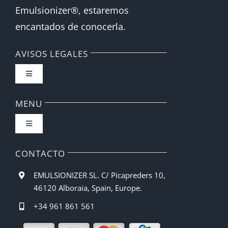
Emulsionizer®, estaremos
encantados de conocerla.
AVISOS LEGALES
Toggle
Navigation
FAQ
MENU
Toggle
Política de privacidad
Navigation
Inicio
CONTACTO
Condiciones de compra
EMULSIONIZER SL. C/ Picapreders 10,
Barista CBE
46120 Alboraia, Spain, Europe.
Métodos de pago
+34 961 861 561
Recetas