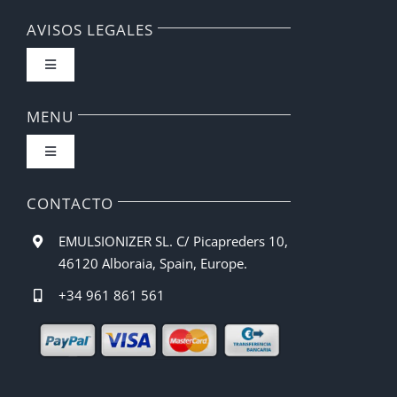
AVISOS LEGALES
Toggle
Navigation
FAQ
MENU
Toggle
Política de privacidad
Navigation
Inicio
CONTACTO
Condiciones de compra
EMULSIONIZER SL. C/ Picapreders 10,
Barista CBE
46120 Alboraia, Spain, Europe.
Métodos de pago
+34 961 861 561
Recetas
Gastos de envío
Manual de Uso