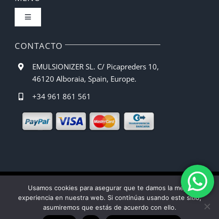
Toggle
Política de privacidad
Navigation
Inicio
CONTACTO
Condiciones de compra
EMULSIONIZER SL. C/ Picapreders 10,
Barista CBE
46120 Alboraia, Spain, Europe.
Métodos de pago
+34 961 861 561
Recetas
Gastos de envío
Manual de Uso
Política de devoluciones y reembolsos
Quienes somos
Ley de Cookies
Usamos cookies para asegurar que te damos la mejor
experiencia en nuestra web. Si continúas usando este sitio,
Contacto
asumiremos que estás de acuerdo con ello.
Español
English
(
Inglés
)