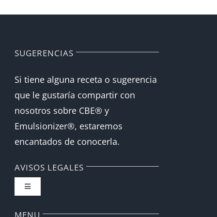
Español
English
SUGERENCIAS
Si tiene alguna receta o sugerencia
que le gustaría compartir con
nosotros sobre CBE® y
Emulsionizer®, estaremos
encantados de conocerla.
AVISOS LEGALES
Toggle
Navigation
FAQ
MENU