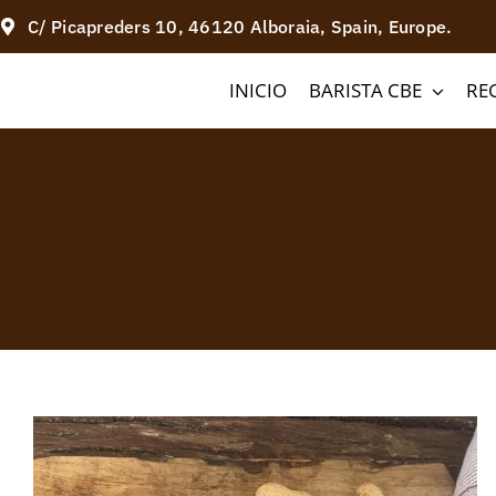
Saltar
C/ Picapreders 10, 46120 Alboraia, Spain, Europe.
al
INICIO
BARISTA CBE
RE
contenido