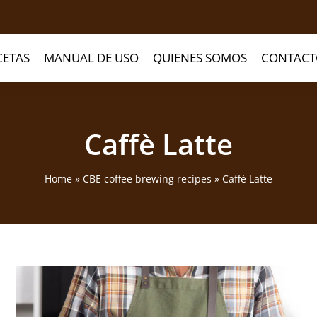
CETAS
MANUAL DE USO
QUIENES SOMOS
CONTACT
Caffè Latte
Home
»
CBE coffee brewing recipes
»
Caffè Latte