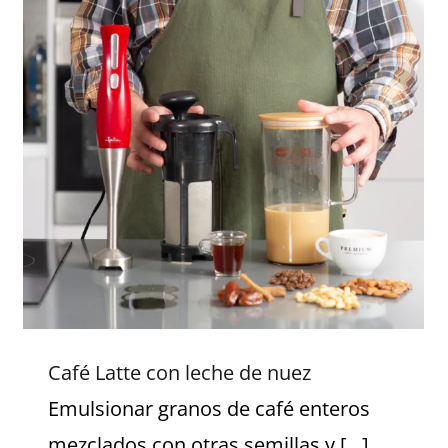
Café Latte con leche de nuez
Café Latte con leche de nuez
Emulsionar granos de café enteros
mezclados con otras semillas y [...]