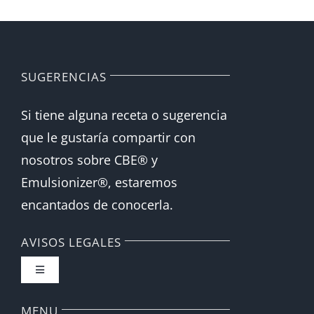
Español
English
SUGERENCIAS
Si tiene alguna receta o sugerencia
que le gustaría compartir con
nosotros sobre CBE® y
Emulsionizer®, estaremos
encantados de conocerla.
AVISOS LEGALES
Toggle
Navigation
FAQ
MENU