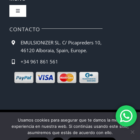
Toggle
Política de privacidad
Navigation
Inicio
CONTACTO
Condiciones de compra
EMULSIONIZER SL. C/ Picapreders 10,
Barista CBE
46120 Alboraia, Spain, Europe.
Métodos de pago
+34 961 861 561
Recetas
Gastos de envío
Manual de Uso
Política de devoluciones y reembolsos
Quienes somos
Ley de Cookies
Usamos cookies para asegurar que te damos la mejor
experiencia en nuestra web. Si continúas usando este sitio,
Contacto
asumiremos que estás de acuerdo con ello.
Español
English
(
Inglés
)