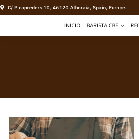
Saltar
C/ Picapreders 10, 46120 Alboraia, Spain, Europe.
al
INICIO
BARISTA CBE
RE
contenido