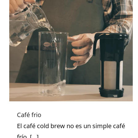
Café frio
Café frio
El café cold brew no es un simple café
frío. [...]