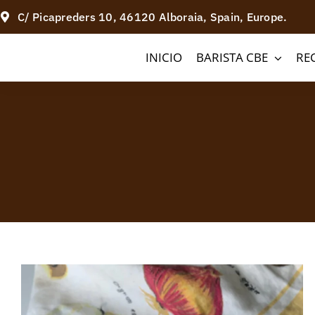
Saltar
C/ Picapreders 10, 46120 Alboraia, Spain, Europe.
al
INICIO
BARISTA CBE
RE
contenido